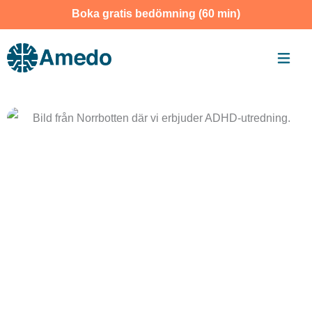
Skip
Boka gratis bedömning (60 min)
to
content